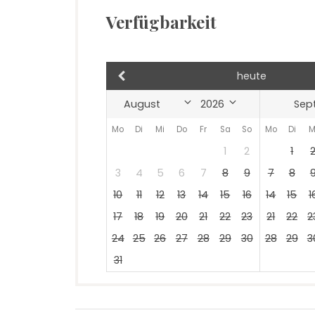
Verfügbarkeit
heute
Sep
Mo
Di
Mi
Do
Fr
Sa
So
Mo
Di
M
1
2
1
3
4
5
6
7
8
9
7
8
10
11
12
13
14
15
16
14
15
1
17
18
19
20
21
22
23
21
22
2
24
25
26
27
28
29
30
28
29
3
31