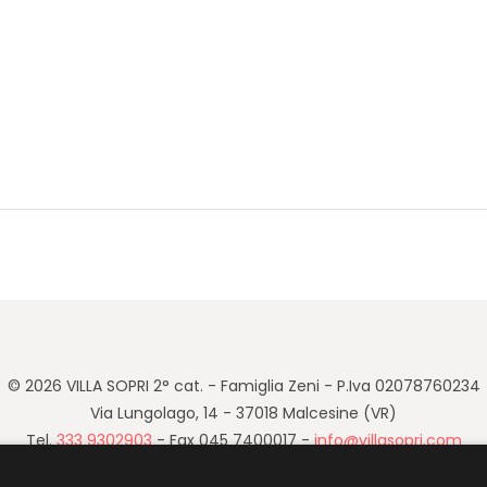
Next
post:
© 2026 VILLA SOPRI 2° cat. - Famiglia Zeni - P.Iva 02078760234
Via Lungolago, 14 - 37018 Malcesine (VR)
Tel.
333 9302903
- Fax 045 7400017 -
info@villasopri.com
Cookie Policy
-
Privacy Policy